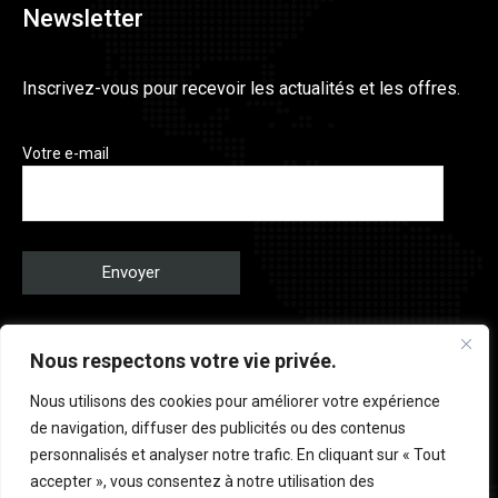
Newsletter
Inscrivez-vous pour recevoir les actualités et les offres.
Votre e-mail
J’accepte que le Garage Peugeot Bellia collecte mes données personnelles
Nous respectons votre vie privée.
pour traiter ma demande.
Nous utilisons des cookies pour améliorer votre expérience
de navigation, diffuser des publicités ou des contenus
personnalisés et analyser notre trafic. En cliquant sur « Tout
accepter », vous consentez à notre utilisation des
Copyright © 2026 Peugeot Bellia à Firminy | Site